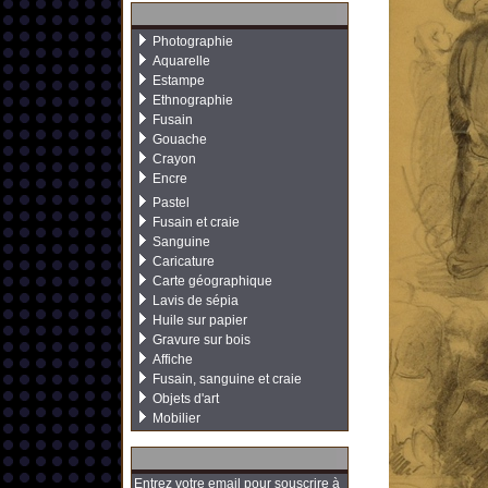
Photographie
Aquarelle
Estampe
Ethnographie
Fusain
Gouache
Crayon
Encre
Pastel
Fusain et craie
Sanguine
Caricature
Carte géographique
Lavis de sépia
Huile sur papier
Gravure sur bois
Affiche
Fusain, sanguine et craie
Objets d'art
Mobilier
Entrez votre email pour souscrire à