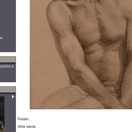
ie
uscrire à
Fusain.
XIXe siècle.