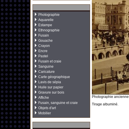
Photographie
Aquarelle
Estampe
Ethnographie
Fusain
Gouache
Crayon
Encre
Pastel
Fusain et craie
Sanguine
Caricature
Carte géographique
Lavis de sépia
Huile sur papier
Gravure sur bois
Photographie ancienne 
Affiche
Fusain, sanguine et craie
Tirage albuminé.
Objets d'art
Mobilier