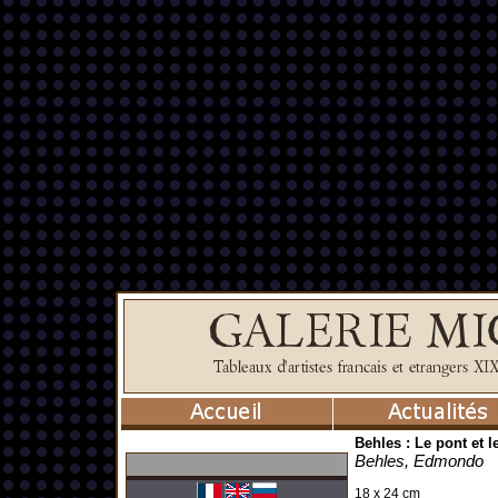
Behles : Le pont et 
Behles, Edmondo
18 x 24 cm