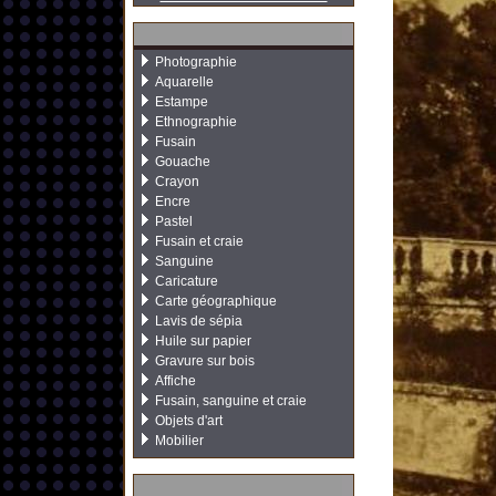
Photographie
Aquarelle
Estampe
Ethnographie
Fusain
Gouache
Crayon
Encre
Pastel
Fusain et craie
Sanguine
Caricature
Carte géographique
Lavis de sépia
Huile sur papier
Gravure sur bois
Affiche
Fusain, sanguine et craie
Objets d'art
Mobilier