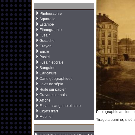
Photographie
Aquarelle
Estampe
Ethnographie
Fusain
Gouache
Crayon
Encre
Pastel
Fusain et craie
Sanguine
Caricature
Carte géographique
Lavis de sépia
Huile sur papier
Gravure sur bois
Affiche
Fusain, sanguine et craie
Objets d'art
Photographie ancienne 
Mobilier
Tirage albuminé, situé, 
Entrez votre email pour souscrire à