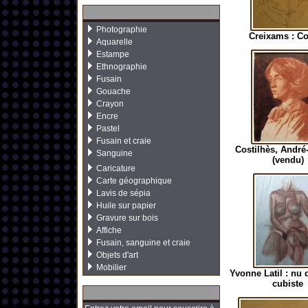
Photographie
Creixams : C
Aquarelle
Estampe
Ethnographie
Fusain
Gouache
Crayon
Encre
Pastel
Fusain et craie
Costilhès, Andr
Sanguine
(vendu)
Caricature
Carte géographique
Lavis de sépia
Huile sur papier
Gravure sur bois
Affiche
Fusain, sanguine et craie
Objets d'art
Mobilier
Yvonne Latil : nu
cubiste