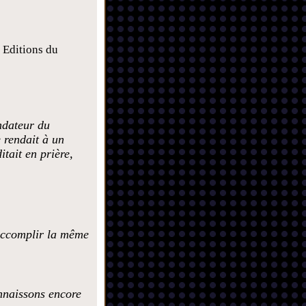
, Editions du
ndateur du
e rendait à un
itait en prière,
 accomplir la même
nnaissons encore