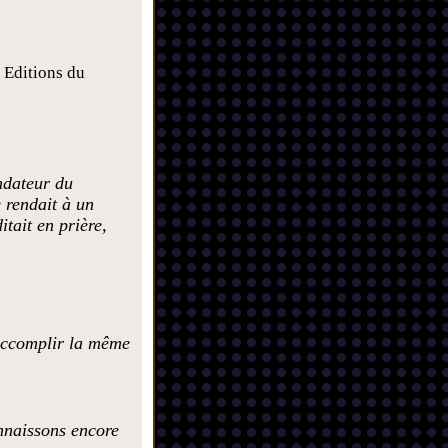
, Editions du
ndateur du
e rendait à un
itait en prière,
 accomplir la même
nnaissons encore