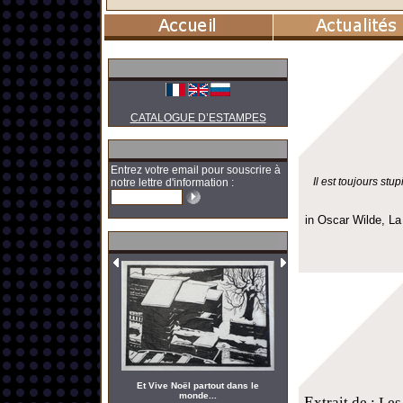
CATALOGUE D’ESTAMPES
Entrez votre email pour souscrire à
Il est toujours st
notre lettre d'information :
in Oscar Wilde, La
Et Vive Noël partout dans le
monde...
E
xtrait de : Le