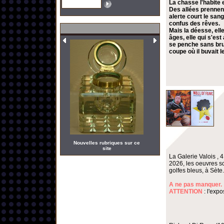
La chasse l'habite 
Des allées prennent
alerte court le san
confus des rêves.
Mais la déesse, elle
âges, elle qui s'es
se penche sans bruit
coupe où il buvait 
Nouvelles rubriques sur ce
site
La Galerie Valois , 
2026, les oeuvres s
golfes bleus, à Sète.
A ne pas manquer.
ATTENTION
: l'expo