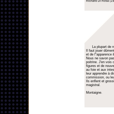
Richard Di Rosa (19
La plupart de 
Il faut jouer dûme
et de l"apparence il
Nous ne savon pas 
poitrine. J'en vois
figures et de nouve
au foie et aux inte
leur apprendre à di
commission, ou leur
Ils enflent et gros
magistral.
Montaigne.