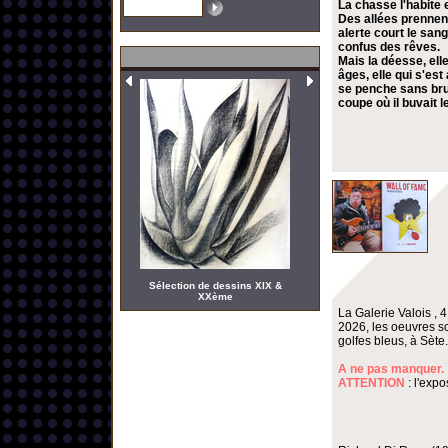
La chasse l'habite 
Des allées prennent
alerte court le san
confus des rêves.
Mais la déesse, elle
âges, elle qui s'es
se penche sans bruit
coupe où il buvait 
Sélection de dessins XIX &
XXème
La Galerie Valois , 
2026, les oeuvres s
golfes bleus, à Sète.
A ne pas manquer.
ATTENTION
: l'expo