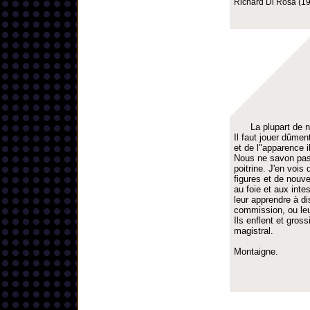
Richard Di Rosa (19
La plupart de 
Il faut jouer dûme
et de l"apparence il
Nous ne savon pas 
poitrine. J'en vois
figures et de nouve
au foie et aux inte
leur apprendre à di
commission, ou leur
Ils enflent et gros
magistral.
Montaigne.