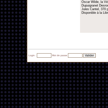
Oscar Wilde, la Vé
Dupuigranet Desrous
Jules Cantel, 370 p
Disponible à la Li
Login :
Mot de passe