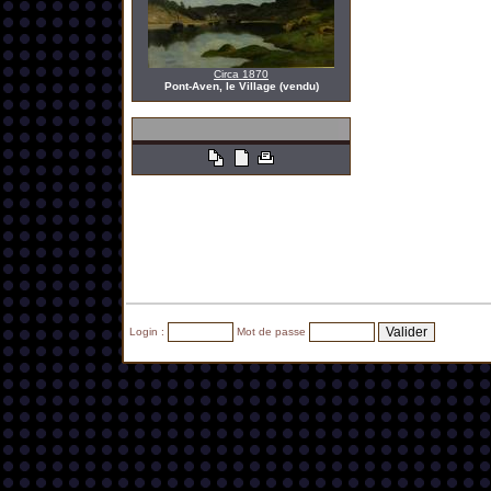
Circa 1870
Pont-Aven, le Village (vendu)
Login :
Mot de passe