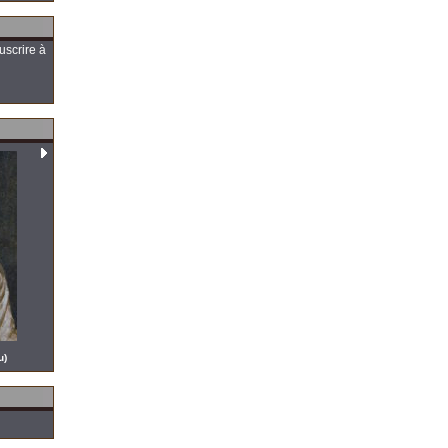
uscrire à
u)