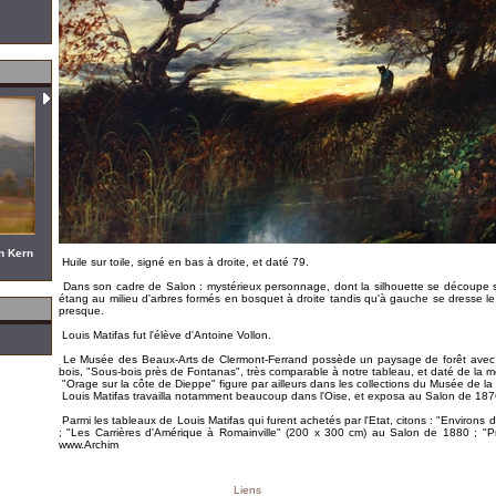
n Kern
Huile sur toile, signé en bas à droite, et daté 79.
Dans son cadre de Salon : mystérieux personnage, dont la silhouette se découpe s
étang au milieu d'arbres formés en bosquet à droite tandis qu'à gauche se dresse le 
presque.
Louis Matifas fut l'élève d'Antoine Vollon.
Le Musée des Beaux-Arts de Clermont-Ferrand possède un paysage de forêt av
bois, "Sous-bois près de Fontanas", très comparable à notre tableau, et daté de la
"Orage sur la côte de Dieppe" figure par ailleurs dans les collections du Musée de la 
Louis Matifas travailla notamment beaucoup dans l'Oise, et exposa au Salon de 18
Parmi les tableaux de Louis Matifas qui furent achetés par l'Etat, citons : "Environs
; "Les Carrières d'Amérique à Romainville" (200 x 300 cm) au Salon de 1880 ; "Prè
www.Archim
Liens