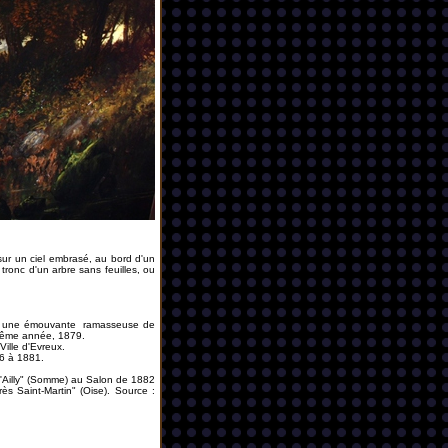
ur un ciel embrasé, au bord d'un
tronc d'un arbre sans feuilles, ou
ec une émouvante ramasseuse de
 même année, 1879.
Ville d'Evreux.
76 à 1881.
 d'Ailly" (Somme) au Salon de 1882
s Saint-Martin" (Oise). Source :