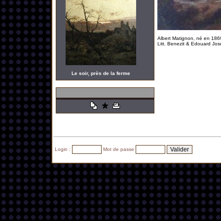
Albert Matignon, né en 1869
Litt. Benezit & Edouard Jos
Le soir, près de la ferme
Login :
Mot de passe