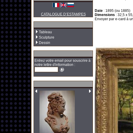
Date
:
1895 (ou 1885)
CATALOGUE D’ESTAMPES
Dimensions
:
32,5 x 55
Envoyer par e-card à un
Tableau
Sculpture
Dessin
Entrez votre email pour souscrire à
notre lettre d'information :