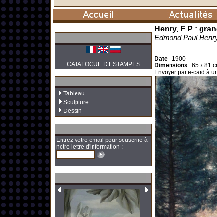
Henry, E P : gra
Edmond Paul Henr
Date
:
1900
CATALOGUE D’ESTAMPES
Dimensions
:
65 x 81 c
Envoyer par e-card à un
Tableau
Sculpture
Dessin
Entrez votre email pour souscrire à
notre lettre d'information :