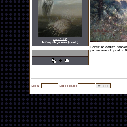
circa 1932
le Coquillage rose (vendu)
Peintre paysagiste frança
pourrait avoir été peint en
Login :
Mot de passe