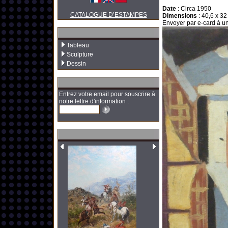
Date
:
Circa 1950
CATALOGUE D’ESTAMPES
Dimensions
:
40,6 x 32
Envoyer par e-card à un
Tableau
Sculpture
Dessin
Entrez votre email pour souscrire à
notre lettre d'information :