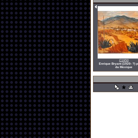
C1950
Enrique Bryant (1920- ?) 
du Mexique