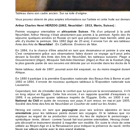
Tableau dans son cadre ancien. Sur sa toile d'origine.
Vous pouvez obtenir de plus amples informations sur l'artiste et cette huile sur dema
Arthur Charles Henri HERZOG (1862, Neuchâtel - 1913, Marin, Suisse) :
Peintre voyageur orientaliste et
africaniste Suisse
. Fils d'un préposé à la pol
Neuchâtel, Arthur Herzog n'était absolument pas promis à la peinture. Après des étud
séjourne quelques années en Russie en tant que précepteur mais bientôt, attiré par l
afin d'y étudier la peinture. Dès 1882 (âgé de 20 ans), il envoie l'un de ses tableau
Amis des Arts de
Neuchâtel
:
En Californie. Environs de Nice
.
En 1884, il a la chance d'être attaché en tant que dessinateur et peintre à une
exp
C'est certainement grâce aux observations faites durant ce voyage qu'il peut pr
devant la Société des Amis des Arts de Neuchâtel, les tableaux suivants:
Plage 
Gouvernement
(Alger),
Mosquée Sidi-Ader-Hamman
(Alger) et
Rue de la Kasbah
(Alg
la plus grande partie de ses oeuvres est détruite par un incendie dans les docks de M
Notre tableau, daté de 1887, pourrait avoir été esquissé, ou du moins imaginé dura
Afrique.
En 1890 il participe à la première Exposition nationale des Beaux-Arts à Berne et p
1892 et 1894, il envoie de nouveau quelques tableaux à l'Exposition nationale suisse
Lausanne.
Cependant, loin de s'installer dans le confort que lui procure la reconnaissance, il n
un long séjour en Egypte. Cette fois encore, il en rapporte quantité d'esquisses c
1899, il va présenter quatre tableaux inspirés de l'Egypte. Enfin, en 1900 il es
National du Chili
et quitte de nouveau son pays. A son retour, en mai et juin 1905, 
Société des Amis des Arts de Neuchâtel un
Coucher de soleil sur les Andes
.
Herzog est connu en tant que
paysagiste
pour ses scènes alpestres et lac
orientaliste
pour les tableaux peints durant ses voyages. Or le tableau que nou
atypique au regard de sa production connue. Au lieu de replacer le personnage
symbolique- tente, désert - comme l'aurait fait tout peintre orientaliste, Herzog choisit 
pris décoratif et instrument destiné à magnifier son modèle. En outre le choix de cette c
utilisée au Moyen-Age et à la Renaissance pour indiquer la présence du sacré, renforc
figure par ailleurs peinte avec le plus grand réalisme.