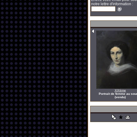
notre lettre d'information :
XIXème
Portrait de femme au sour
(vendu)