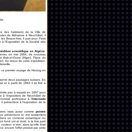
nde.
ice des habitants de la Ville de
es de littérature à Neuchâtel, il
es Beaux-Arts, il part pour Paris
x à l'Exposition de la Société des
édition
scientifique en Algérie
.
ésenter, en mai 1884, de nouveau
de Bab-el-Oued
(Alger),
Place du
er). Au retour de cette expédition,
arseille.
nt ce premier voyage de Herzog en
résente deux paysages suisses. En
 et à partir de 1893 il se fixe à
'hésite pas à repartir en 1897 pour
ar à l'exposition de Neuchâtel de
t nommé professeur à l'
Internado
il présentera à l'exposition de la
ustres mais aussi comme
peintre
s présentons ici est totalement
 dans un contexte romantique ou
ce fond uni et doré, à la fois parti
ouleur, si vive, alors qu'elle était
e encore l'effet produit par cette