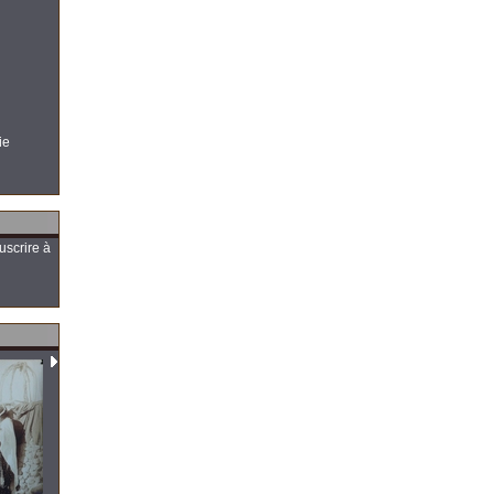
ie
uscrire à