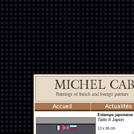
Estampe japonaise p
Taïto II Japon
13 x 36 cm