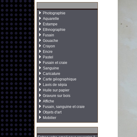
Photographie
Aquarelle
Estampe
Ethnographie
Fusain
Gouache
Crayon
Encre
Pastel
Fusain et craie
Sanguine
Caricature
Carte géographique
Lavis de sépia
Huile sur papier
Gravure sur bois
Affiche
Fusain, sanguine et craie
Objets d'art
Mobilier