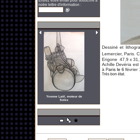
Entrez votre email pour souscrire à
notre lettre d'information :
Dessiné et lithogr
Lemercier, Paris. C
Erigone 47,9 x 31,1
Achille Devéria e
st
à P
aris le 6 f
évrier
Très bon état.
Yvonne Latil, moteur de
Solex