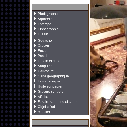
Photographie
Aquarelle
Estampe
Ethnographie
Fusain
Gouache
Crayon
Encre
Pastel
Fusain et craie
Sanguine
Caricature
Carte géographique
Lavis de sépia
Huile sur papier
Gravure sur bois
Affiche
Fusain, sanguine et craie
Objets d'art
Mobilier