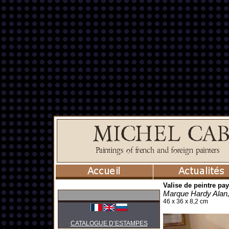
Valise de peintre pa
Marque Hardy Alan
46 x 36 x 8,2 cm
CATALOGUE D’ESTAMPES