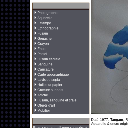
Photographie
Aquarelle
Estampe
Ethnographie
Fusain
Gouache
Crayon
Encre
Pastel
Fusain et craie
Sanguine
Caricature
Carte géographique
Lavis de sépia
Huile sur papier
Gravure sur bois
Affiche
Fusain, sanguine et craie
Objets d'art
Mobilier
Daté 1977.
Tangam
, R
Aquarelle & encre origi
Entrez votre email pour souscrire à