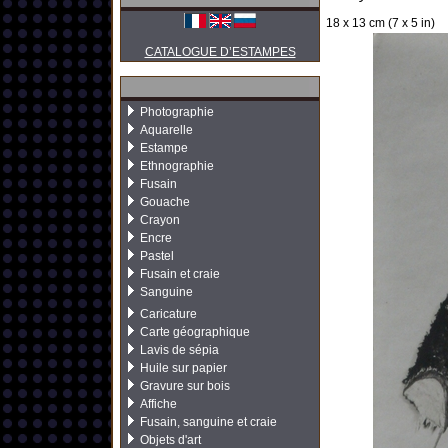
18 x 13 cm (7 x 5 in)
CATALOGUE D’ESTAMPES
Photographie
Aquarelle
Estampe
Ethnographie
Fusain
Gouache
Crayon
Encre
Pastel
Fusain et craie
Sanguine
Caricature
Carte géographique
Lavis de sépia
Huile sur papier
Gravure sur bois
Affiche
Fusain, sanguine et craie
Objets d'art