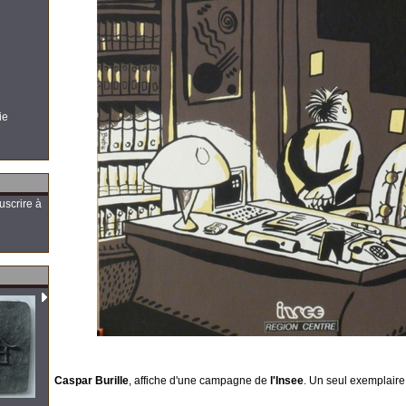
ie
uscrire à
Caspar Burille
, affiche d'une campagne de
l'Insee
. Un seul exemplaire.