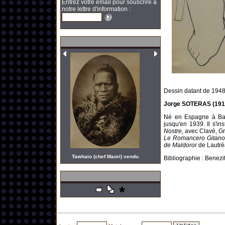
Entrez votre email pour souscrire à
notre lettre d'information :
Dessin datant de 1948
Jorge SOTERAS (1917,
Né en Espagne à Bar
jusqu'en 1939. Il s'in
Nostre,
avec Clavé, Gra
Le Romancero Gitano
de Maldoror
de Lautr
Tawhaio (chef Maori) vendu
Bibliographie : Benezit