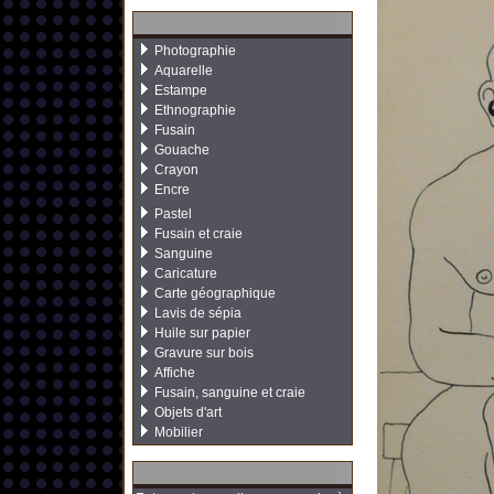
Photographie
Aquarelle
Estampe
Ethnographie
Fusain
Gouache
Crayon
Encre
Pastel
Fusain et craie
Sanguine
Caricature
Carte géographique
Lavis de sépia
Huile sur papier
Gravure sur bois
Affiche
Fusain, sanguine et craie
Objets d'art
Mobilier