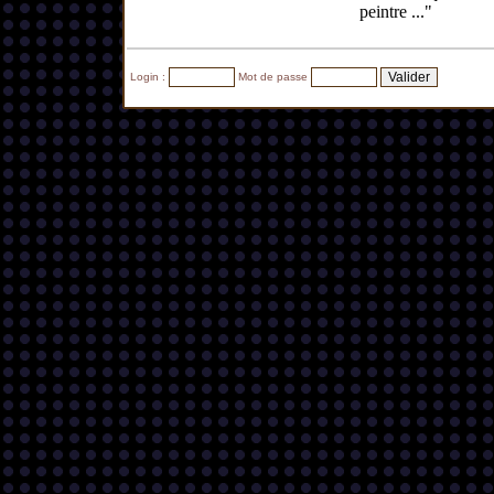
peintre ..."
Login :
Mot de passe