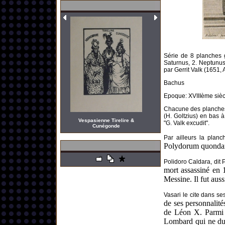
Série de 8 planches 
Saturnus, 2. Neptunus,
par Gerrit Valk (1651,
Bachus
Epoque: XVIIIème siècl
Chacune des planches e
(H. Goltzius) en bas à
Vespasienne Tirelire &
"G. Valk excudit".
Cunégonde
Par ailleurs la planc
Polydorum quondam
Polidoro Caldara, dit
mort assassiné en 
Messine. Il fut aussi
Vasari le cite dans ses
de ses personnalité
de Léon X. Parm
Lombard qui ne dut