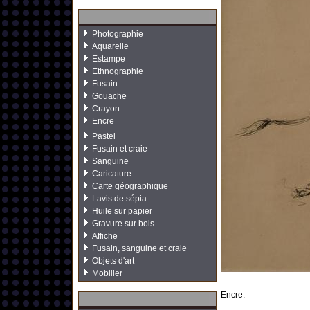
Photographie
Aquarelle
Estampe
Ethnographie
Fusain
Gouache
Crayon
Encre
Pastel
Fusain et craie
Sanguine
Caricature
Carte géographique
Lavis de sépia
Huile sur papier
Gravure sur bois
Affiche
Fusain, sanguine et craie
Objets d'art
Mobilier
Encre.