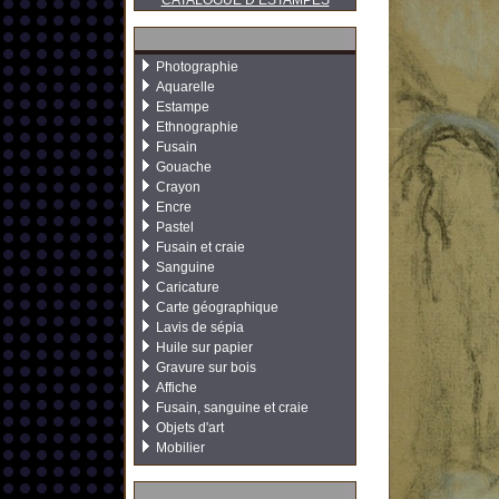
CATALOGUE D’ESTAMPES
Photographie
Aquarelle
Estampe
Ethnographie
Fusain
Gouache
Crayon
Encre
Pastel
Fusain et craie
Sanguine
Caricature
Carte géographique
Lavis de sépia
Huile sur papier
Gravure sur bois
Affiche
Fusain, sanguine et craie
Objets d'art
Mobilier