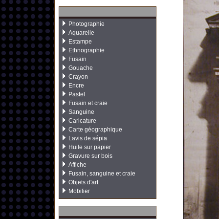
Photographie
Aquarelle
Estampe
Ethnographie
Fusain
Gouache
Crayon
Encre
Pastel
Fusain et craie
Sanguine
Caricature
Carte géographique
Lavis de sépia
Huile sur papier
Gravure sur bois
Affiche
Fusain, sanguine et craie
Objets d'art
Mobilier