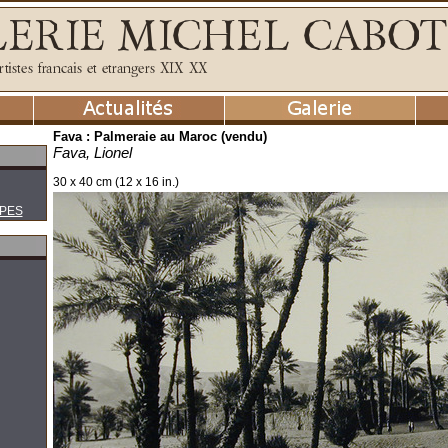
Fava : Palmeraie au Maroc (vendu)
Fava, Lionel
30 x 40 cm (12 x 16 in.)
PES