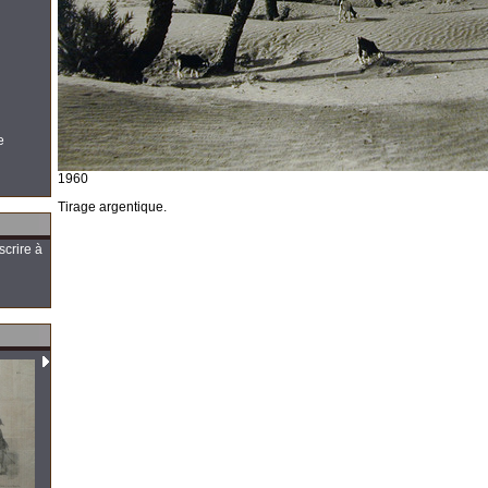
e
1960
Tirage argentique.
scrire à