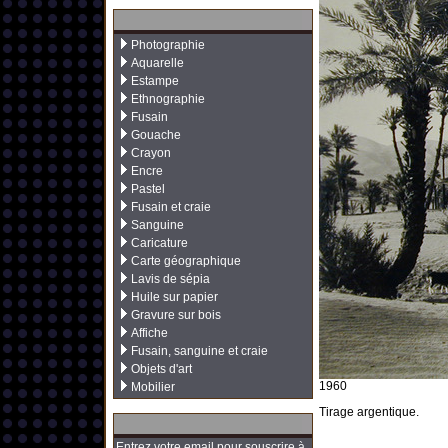
Photographie
Aquarelle
Estampe
Ethnographie
Fusain
Gouache
Crayon
Encre
Pastel
Fusain et craie
Sanguine
Caricature
Carte géographique
Lavis de sépia
Huile sur papier
Gravure sur bois
Affiche
Fusain, sanguine et craie
Objets d'art
1960
Mobilier
Tirage argentique.
Entrez votre email pour souscrire à