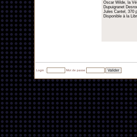
Oscar Wilde, la Vé
Dupuigranet Desrous
Jules Cantel, 370 p
Disponible à la Li
Login :
Mot de passe