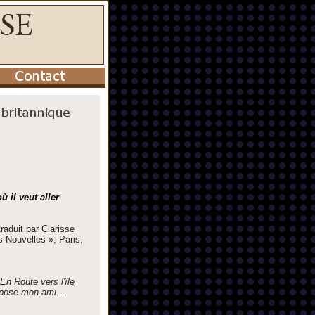
 il veut aller
traduit par Clarisse
s Nouvelles », Paris,
En Route vers l'île
pose mon ami....