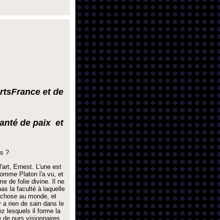
rtsFrance et de
anté de paix et
as ?
'art, Ernest. L'une est
 comme Platon l'a vu, et
me de folie divine. Il ne
pas la faculté à laquelle
re chose au monde, et
'y a rien de sain dans le
z lesquels il forme la
 de purs visionnaires.