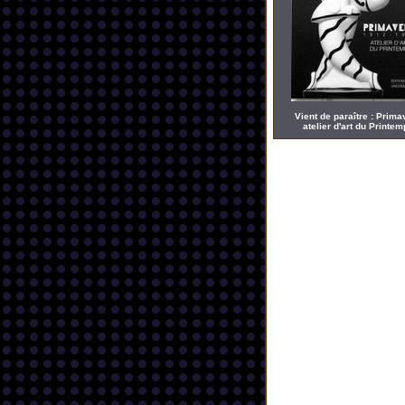
Vient de paraître : Prima
atelier d'art du Printe