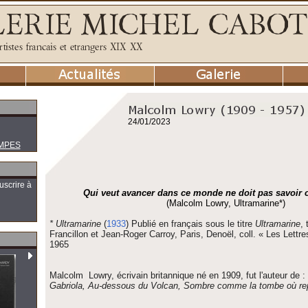
24/01/2023
MPES
uscrire à
Qui veut avancer dans ce monde ne doit pas savoir où
(Malcolm Lowry, Ultramarine*)
* Ultramarine
(
1933
)
Publié en français sous le titre
Ultramarine
, 
Francillon et Jean-Roger Carroy, Paris, Denoël,
coll.
« Les Lettre
1965
Malcolm Lowry, écrivain britannique né en 1909, fut l'auteur de :
Gabriola, Au-dessous du Volcan, Sombre comme la tombe où re