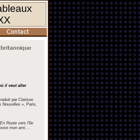
 il veut aller
traduit par Clarisse
s Nouvelles », Paris,
En Route vers l'île
pose mon ami....