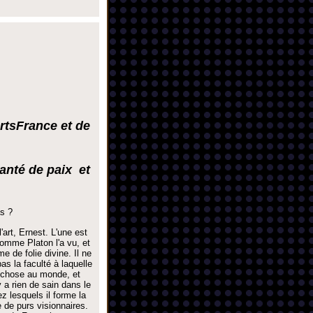
rtsFrance et de
anté de paix et
as ?
'art, Ernest. L'une est
 comme Platon l'a vu, et
me de folie divine. Il ne
pas la faculté à laquelle
re chose au monde, et
'y a rien de sain dans le
z lesquels il forme la
 de purs visionnaires.