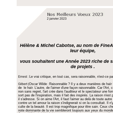
2 janvier 2023
Hélène & Michel Cabotse, au nom de FineA
leur équipe,
vous souhaitent une Année 2023 riche de s
de projets .
Le vrai critique, en tout cas, sera raisonnable, n'est-ce p
Ernest :
Oscar Wilde
Raisonnable ? Il y a deux manières de haïr l
Gilbert (
:
de le haïr. L'autre, de l'aimer d'une façon raisonnable. Car l'Art,
non sans regret, l'art crée dans l'auditeur et le spectateur une for
sort pas de l'inspiration, mais il fait des inspirés. La raison n'est 
il s'adresse. Si on aime l'Art, il faut l'aimer au delà de toute aut
contre un tel amour la raison s'indignerait si on la consultait. Il n
culte de la beauté. Il est trop magnifique pour être sain. Ceux che
note dominante de la vie sembleront toujours aux yeux du monde