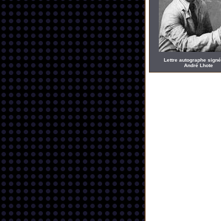
Lettre autographe signé
André Lhote