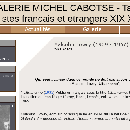
24/01/2023
MPES
uscrire à
Qui veut avancer dans ce monde ne doit pas savoir où
(Malcolm Lowry, Ultramarine*)
* Ultramarine
(
1933
)
Publié en français sous le titre
Ultramarine
, 
Francillon et Jean-Roger Carroy, Paris, Denoël,
coll.
« Les Lettre
1965
Malcolm Lowry, écrivain britannique né en 1909, fut l'auteur de :
Gabriola, Au-dessous du Volcan, Sombre comme la tombe où re