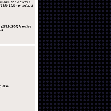
tmartre 12 rue Cortot à
1859-1923), un artiste à
 (1882-1960) le maître
024
g else