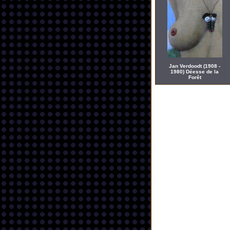
Jan Verdoodt (1908 -
1980) Déesse de la
Forêt