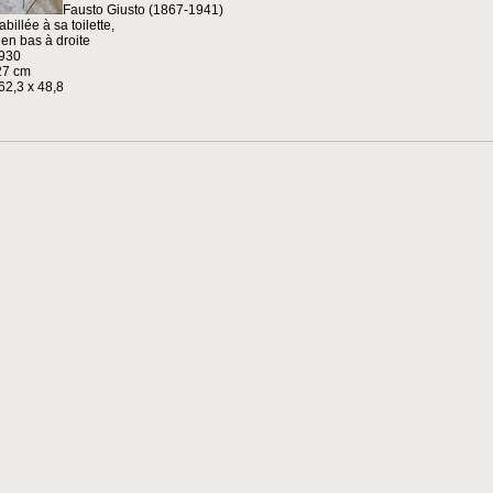
Fausto Giusto (1867-1941)
llée à sa toilette,
 en bas à droite
1930
 27 cm
62,3 x 48,8