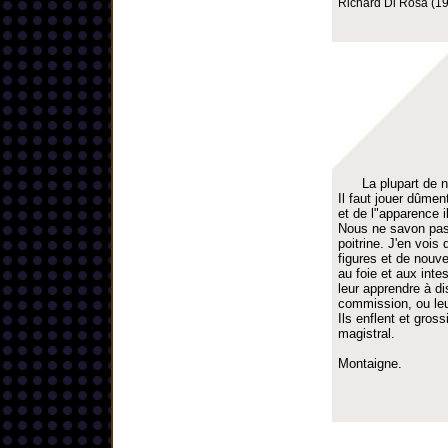
Richard Di Rosa (19
La plupart de 
Il faut jouer dûme
et de l"apparence il
Nous ne savon pas 
poitrine. J'en vois
figures et de nouve
au foie et aux inte
leur apprendre à di
commission, ou leur
Ils enflent et gros
magistral.
Montaigne.