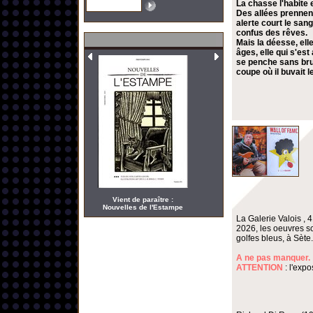
La chasse l'habite 
Des allées prennent
alerte court le san
confus des rêves.
Mais la déesse, elle
âges, elle qui s'es
se penche sans bruit
coupe où il buvait 
Vient de paraître :
Nouvelles de l'Estampe
La Galerie Valois , 
2026, les oeuvres s
golfes bleus, à Sète.
A ne pas manquer.
ATTENTION
: l'expo