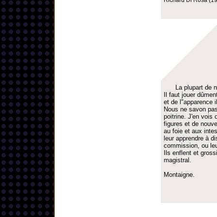
Richard Di Rosa (19
La plupart de 
Il faut jouer dûme
et de l"apparence il
Nous ne savon pas 
poitrine. J'en vois
figures et de nouve
au foie et aux inte
leur apprendre à di
commission, ou leur
Ils enflent et gros
magistral.
Montaigne.