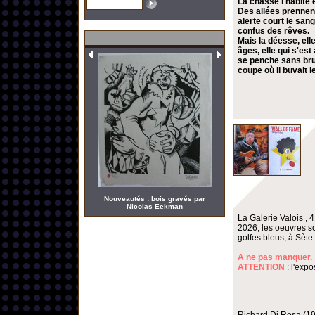
La chasse l'habite 
Des allées prennent
alerte court le san
confus des rêves.
Mais la déesse, elle
âges, elle qui s'es
se penche sans bruit
coupe où il buvait 
Nouveautés : bois gravés par
Nicolas Eekman
La Galerie Valois , 
2026, les oeuvres s
golfes bleus, à Sète.
A ne pas manquer.
ATTENTION
: l'expo