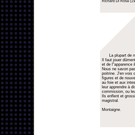
Richard Di Rosa (19
La plupart de 
Il faut jouer dûme
et de l"apparence il
Nous ne savon pas 
poitrine. J'en vois
figures et de nouve
au foie et aux inte
leur apprendre à di
commission, ou leur
Ils enflent et gros
magistral.
Montaigne.