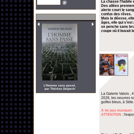
La chasse l'habite 
Des allées prennent
alerte court le san
confus des rêves.
Mais la déesse, elle
âges, elle qui s'es
se penche sans bruit
coupe où il buvait 
L'Homme sans passé,
par Thérèse Delpech
La Galerie Valois , 
2026, les oeuvres s
golfes bleus, à Sète.
A ne pas manquer.
ATTENTION
: l'expo