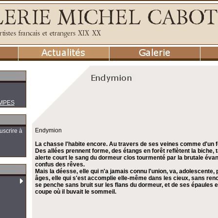
MPES
Endymion
uscrire à
La chasse l'habite encore. Au travers de ses veines comme d'un four
Des allées prennent forme, des étangs en forêt reflètent la biche, t
alerte court le sang du dormeur clos tourmenté par la brutale éva
confus des rêves.
Mais la déesse, elle qui n'a jamais connu l'union, va, adolescente, 
âges, elle qui s'est accomplie elle-même dans les cieux, sans ren
se penche sans bruit sur les flans du dormeur, et de ses épaules elle
coupe où il buvait le sommeil.