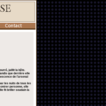
ré, jaillit la bête.
andis que derrière elle
nescence de l'arsenal
par les nuits de tous les
contrer personne, elle
 fit briller soudain la