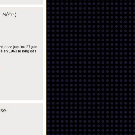
t, et ce juqu'au 27 juin
né en 1963 le long des
.