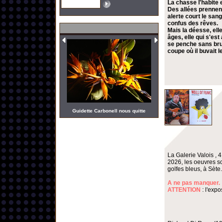
La chasse l'habite 
Des allées prennent
alerte court le san
confus des rêves.
Mais la déesse, elle
âges, elle qui s'es
se penche sans bruit
coupe où il buvait 
Guidette Carbonell nous quitte
La Galerie Valois , 
2026, les oeuvres s
golfes bleus, à Sète.
A ne pas manquer.
ATTENTION
: l'expo