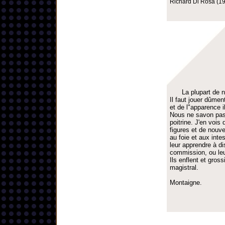
Richard Di Rosa (19
La plupart de 
Il faut jouer dûme
et de l"apparence il
Nous ne savon pas 
poitrine. J'en vois
figures et de nouve
au foie et aux inte
leur apprendre à di
commission, ou leur
Ils enflent et gros
magistral.
Montaigne.