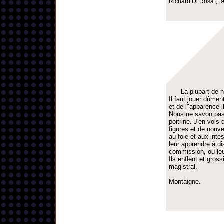
Richard Di Rosa (19
La plupart de 
Il faut jouer dûme
et de l"apparence il
Nous ne savon pas 
poitrine. J'en vois
figures et de nouve
au foie et aux inte
leur apprendre à di
commission, ou leur
Ils enflent et gros
magistral.
Montaigne.