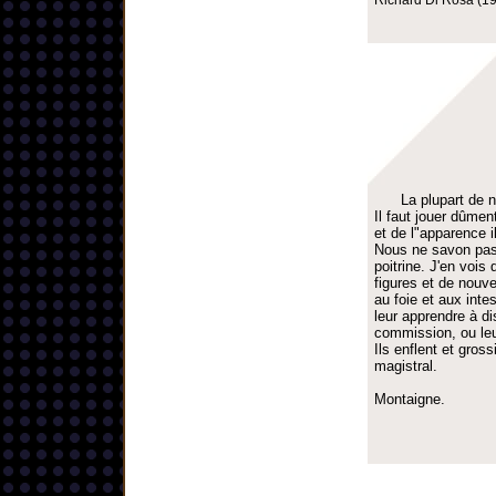
Richard Di Rosa (19
La plupart de 
Il faut jouer dûme
et de l"apparence il
Nous ne savon pas 
poitrine. J'en vois
figures et de nouve
au foie et aux inte
leur apprendre à di
commission, ou leur
Ils enflent et gros
magistral.
Montaigne.