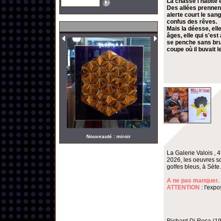
La chasse l'habite 
Des allées prennent
alerte court le san
confus des rêves.
Mais la déesse, elle
âges, elle qui s'es
se penche sans bruit
coupe où il buvait 
Nouveauté : miroir
La Galerie Valois , 
2026, les oeuvres s
golfes bleus, à Sète.
A ne pas manquer.
ATTENTION
: l'expo