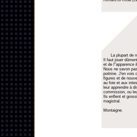
Richard Di Rosa (19
La plupart de 
Il faut jouer dûme
et de l"apparence il
Nous ne savon pas 
poitrine. J'en vois
figures et de nouve
au foie et aux inte
leur apprendre à di
commission, ou leur
Ils enflent et gros
magistral.
Montaigne.