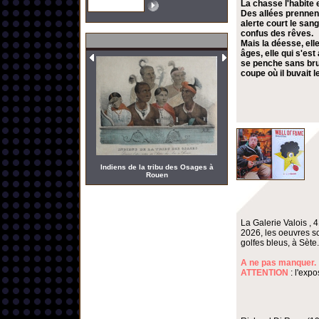
La chasse l'habite 
Des allées prennent
alerte court le san
confus des rêves.
Mais la déesse, elle
âges, elle qui s'es
se penche sans bruit
coupe où il buvait 
Indiens de la tribu des Osages à
Rouen
La Galerie Valois , 
2026, les oeuvres s
golfes bleus, à Sète.
A ne pas manquer.
ATTENTION
: l'expo