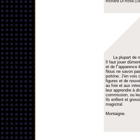
Richard Di Rosa (19
La plupart de 
Il faut jouer dûme
et de l"apparence il
Nous ne savon pas 
poitrine. J'en vois
figures et de nouve
au foie et aux inte
leur apprendre à di
commission, ou leur
Ils enflent et gros
magistral.
Montaigne.